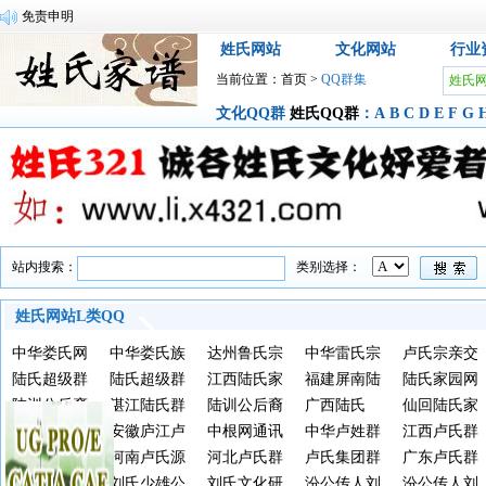
免责申明
姓氏网站
文化网站
行业
当前位置：
首页
>
QQ群集
姓氏
文化QQ群
姓氏QQ群
：
A
B
C
D
E
F
G
站内搜索：
类别选择：
姓氏网站L类QQ
群集
中华娄氏网
中华娄氏族
达州鲁氏宗
中华雷氏宗
卢氏宗亲交
群②
陆氏超级群
网群①
陆氏超级群
亲
江西陆氏家
亲总群
福建屏南陆
流群
陆氏家园网
2
陆训公后裔
1
湛江陆氏群
园网
陆训公后裔
氏家园网
广西陆氏
5
仙回陆氏家
经济信息群
莒南涝坡卢
安徽庐江卢
群
中根网通讯
中华卢姓群
祠
江西卢氏群
氏
贵州卢氏大
氏群
河南卢氏源
社
河北卢氏群
卢氏集团群
广东卢氏群
汇合
江门五邑刘
流研究会
刘氏少雄公
刘氏文化研
汾公传人刘
汾公传人刘