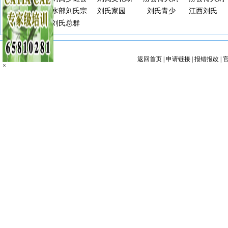
氏联谊会
寿二公刘氏
后裔QQ群
水部刘氏宗
究会官方
刘氏家园
氏2群
刘氏青少
氏1群
江西刘氏
宗亲群
李家祠
号
亲联谊群
刘氏总群
QQ群
QQ群
年群
QQ群
Online
返回首页
|
申请链接
|
报错报改
|
×