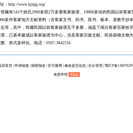
址：
http://www.kjzpg.org/
馆藏有143个姓氏2900多部2万多册客家族谱、19000多份的民国以前客家
000多件客家地方文献资料（含客家文书、药书、医书、账本、道教手抄
方志等，其中，馆藏民国以前客家族谱五千多册，涵盖了闽台客家百家姓
族谱，已基本建成以客家族谱为中心，涉及客家宗族文献、民俗器物文物
式多样化。电话：0597-3842516
返回首页
|
申请链接
|
报错报改
|
官方微博
|
修改提交信息
|
后台管理
|
鄂ICP备1300782
免责申明
51La