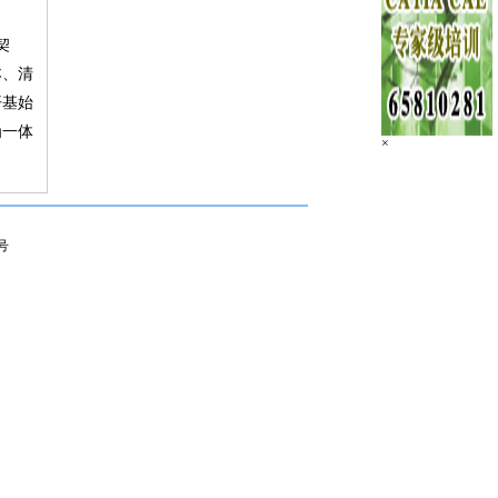
契
本、清
开基始
为一体
×
9号