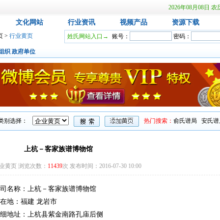
2026年08月08
文化网站
行业资讯
视频产品
资源下载
页
>
行业黄页
姓氏网站入口→
账号：
密码：
组织
政府单位
类别选择：
热门搜索：
俞氏谱局
安氏谱
上杭－客家族谱博物馆
业黄页 浏览次数：
11439
次 发布时间：2016-07-30 10:00
司名称：上杭－客家族谱博物馆
在地：福建 龙岩市
细地址：上杭县紫金南路孔庙后侧