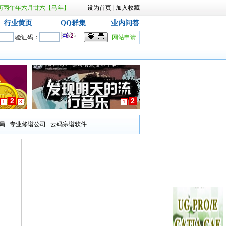
日 农历丙午年六月廿六【马年】
设为首页
|
加入收藏
行业黄页
QQ群集
业内问答
验证码：
网站申请
2
2
1
3
1
局
专业修谱公司
云码宗谱软件