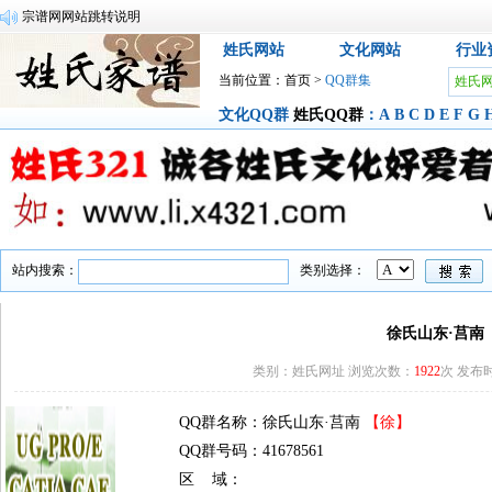
宗谱网网站跳转说明
姓氏网站
文化网站
行业
当前位置：
首页
>
QQ群集
姓氏
文化QQ群
姓氏QQ群
：
A
B
C
D
E
F
G
站内搜索：
类别选择：
徐氏山东·莒南
类别：姓氏网址 浏览次数：
1922
次 发布时间
QQ群名称：徐氏山东·莒南
【徐】
QQ群号码：41678561
区 域：