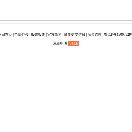
返回首页
|
申请链接
|
报错报改
|
官方微博
|
修改提交信息
|
后台管理
|
鄂ICP备1300782
免责申明
51La