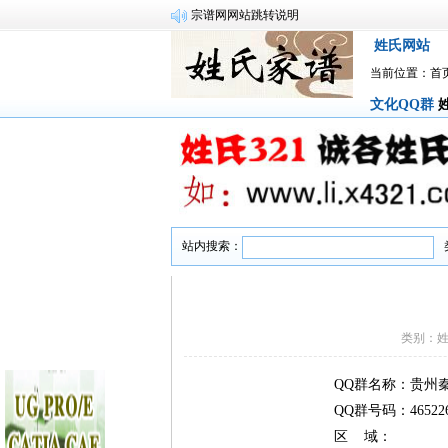
宗谱网网站跳转说明
姓氏网站
当前位置：
首
文化QQ群
站内搜索：
类别：姓
QQ群名称：贵州
QQ群号码：465226
区 域：