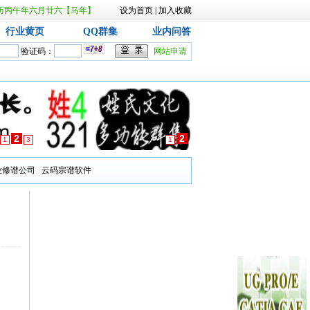
日 农历丙午年六月廿六【马年】
设为首页
|
加入收藏
行业黄页
QQ群集
业内问答
验证码：
网站申请
2
2
1
3
1
业修谱公司
云码宗谱软件