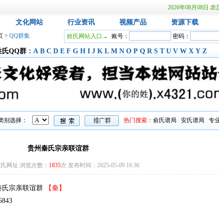
2026年08月08
文化网站
行业资讯
视频产品
资源下载
页
>
QQ群集
姓氏网站入口→
账号：
密码：
姓氏QQ群
：
A
B
C
D
E
F
G
H
I
J
K
L
M
N
O
P
Q
R
S
T
U
V
W
X
Y
Z
类别选择：
热门搜索：
俞氏谱局
安氏谱局
专
贵州秦氏宗亲联谊群
氏网址 浏览次数：
1835
次 发布时间：2025-05-09 16:36
秦氏宗亲联谊群
【秦】
843