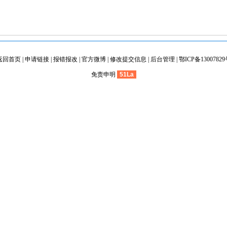
返回首页
|
申请链接
|
报错报改
|
官方微博
|
修改提交信息
|
后台管理
|
鄂ICP备1300782
免责申明
51La