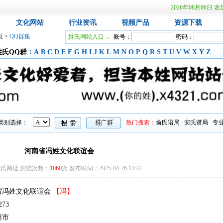
2026年08月06
文化网站
行业资讯
视频产品
资源下载
页
>
QQ群集
姓氏网站入口→
账号：
密码：
姓氏QQ群
：
A
B
C
D
E
F
G
H
I
J
K
L
M
N
O
P
Q
R
S
T
U
V
W
X
Y
Z
类别选择：
热门搜索：
俞氏谱局
安氏谱局
专
河南省冯姓文化联谊会
氏网址 浏览次数：
1060
次 发布时间：2025-04-26 13:22
省冯姓文化联谊会
【冯】
73
州市