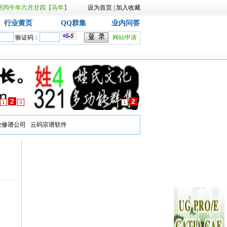
日 农历丙午年六月廿四【马年】
设为首页
|
加入收藏
行业黄页
QQ群集
业内问答
验证码：
网站申请
2
2
1
3
1
业修谱公司
云码宗谱软件