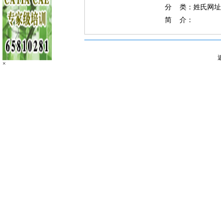
分 类：姓氏网址
简 介：
×