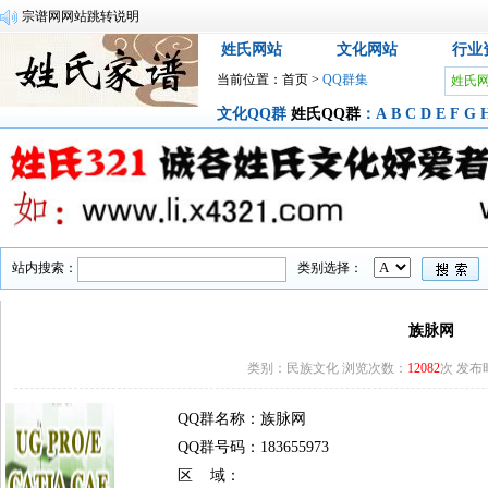
宗谱网网站跳转说明
姓氏网站
文化网站
行业
当前位置：
首页
>
QQ群集
姓氏
文化QQ群
姓氏QQ群
：
A
B
C
D
E
F
G
站内搜索：
类别选择：
族脉网
类别：民族文化 浏览次数：
12082
次 发布时间
QQ群名称：族脉网
QQ群号码：183655973
区 域：