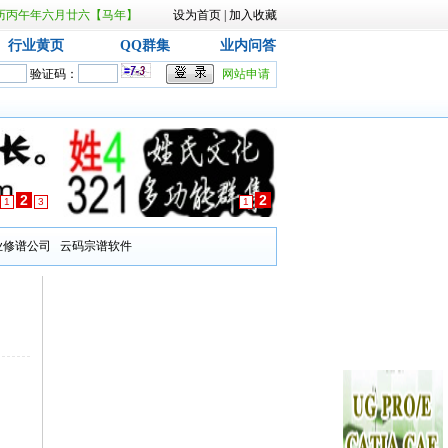
日 农历丙午年六月廿六【马年】
设为首页
|
加入收藏
行业黄页
QQ群集
业内问答
验证码：
网站申请
2
2
1
3
1
业修谱公司
云码宗谱软件