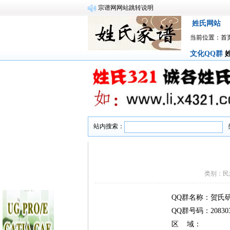
宗谱网网站跳转说明
姓氏网站
当前位置：
首
文化QQ群
站内搜索：
类别：民
QQ群名称：贺氏
QQ群号码：208303
区 域：