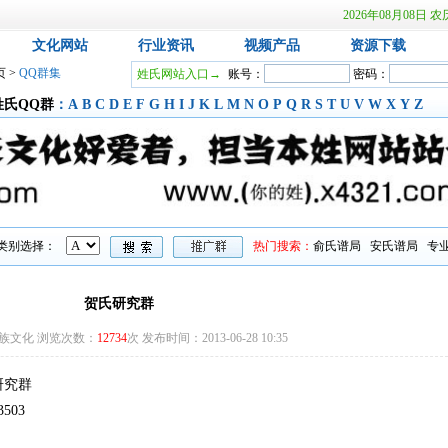
2026年08月08
文化网站
行业资讯
视频产品
资源下载
页
>
QQ群集
姓氏网站入口→
账号：
密码：
姓氏QQ群
：
A
B
C
D
E
F
G
H
I
J
K
L
M
N
O
P
Q
R
S
T
U
V
W
X
Y
Z
类别选择：
热门搜索：
俞氏谱局
安氏谱局
专
贺氏研究群
族文化 浏览次数：
12734
次 发布时间：2013-06-28 10:35
研究群
503