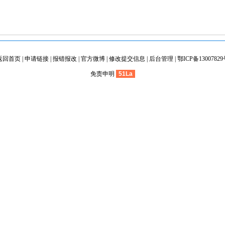
返回首页
|
申请链接
|
报错报改
|
官方微博
|
修改提交信息
|
后台管理
|
鄂ICP备1300782
免责申明
51La