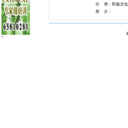
分 类：民族文化
简 介：
×