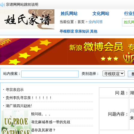
宗谱网网站跳转说明
姓氏网站
文化网站
行业
当前位置：
首页
>
业内问答
姓氏
寻根联谊
宗亲知识
其他
站内搜索：
类别选择：
寻宗亲启示
问 题：
湖
贵州李氏寻宗亲！！！！！！
湖广填四川赵姓!
川
湖北麻城李氏寻根问祖。。。
问题内容：
来
梁氏族谱，寻找湖北麻城孝感一带的先祖
求证余国柱后人遗存及其家谱？