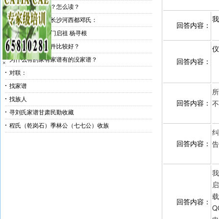
宓姓是什么姓氏？怎么读？
我
邓春芳寻找湖南长沙河西都邓氏：
回答内容：
南京应天府大南门启祖 杨寻根
哪个免费家谱软件比较好？
仪
为什么有的家有家谱有的没家谱？
回答内容：
×
对联：
找家谱
所
找族人
不
回答内容：
寻刘氏家谱甘肃民勤收藏
程氏（乾岗石）季林公（七七公）收族
纠
告
回答内容：
我
启
载
回答内容：
Q