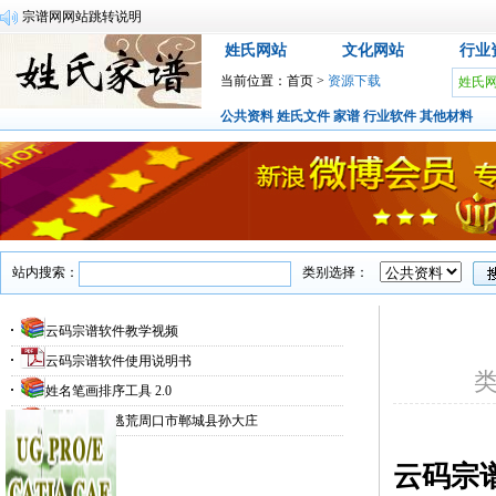
宗谱网网站跳转说明
姓氏网站
文化网站
行业
当前位置：
首页
>
资源下载
姓氏
公共资料
姓氏文件
家谱
行业软件
其他材料
站内搜索：
类别选择：
云码宗谱软件教学视频
云码宗谱软件使用说明书
姓名笔画排序工具 2.0
山东枣林庄逃荒周口市郸城县孙大庄
云码宗